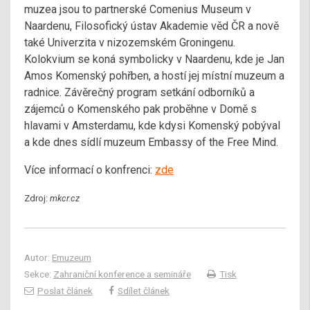
muzea jsou to partnerské Comenius Museum v
Naardenu, Filosofický ústav Akademie věd ČR a nově
také Univerzita v nizozemském Groningenu.
Kolokvium se koná symbolicky v Naardenu, kde je Jan
Amos Komenský pohřben, a hostí jej místní muzeum a
radnice. Závěrečný program setkání odborníků a
zájemců o Komenského pak proběhne v Domě s
hlavami v Amsterdamu, kde kdysi Komenský pobýval
a kde dnes sídlí muzeum Embassy of the Free Mind.
Více informací o konfrenci:
zde
Zdroj:
mkcr.cz
Autor:
Emuzeum
Sekce:
Zahraniční konference a semináře
Tisk
Poslat článek
Sdílet článek