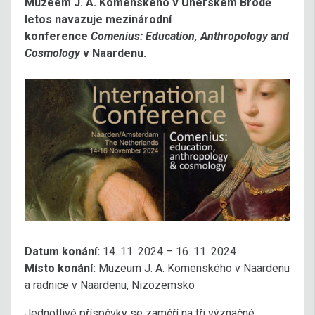
Muzeem J. A. Komenského v Uherském Brodě
letos navazuje mezinárodní
konference
Comenius: Education, Anthropology and
Cosmology
v Naardenu.
Datum konání:
14. 11. 2024 – 16. 11. 2024
Místo konání:
Muzeum J. A. Komenského v Naardenu
a radnice v Naardenu, Nizozemsko
Jednotlivé příspěvky se zaměří na tři význačné