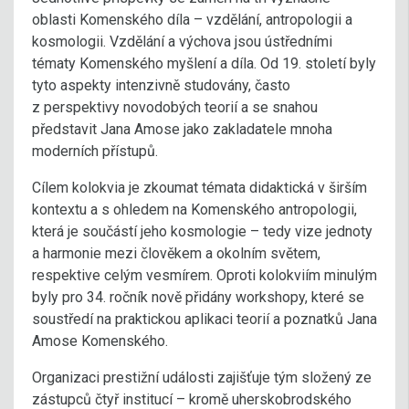
oblasti Komenského díla – vzdělání, antropologii a
kosmologii. Vzdělání a výchova jsou ústředními
tématy Komenského myšlení a díla. Od 19. století byly
tyto aspekty intenzivně studovány, často
z perspektivy novodobých teorií a se snahou
představit Jana Amose jako zakladatele mnoha
moderních přístupů.
Cílem kolokvia je zkoumat témata didaktická v širším
kontextu a s ohledem na Komenského antropologii,
která je součástí jeho kosmologie – tedy vize jednoty
a harmonie mezi člověkem a okolním světem,
respektive celým vesmírem. Oproti kolokviím minulým
byly pro 34. ročník nově přidány workshopy, které se
soustředí na praktickou aplikaci teorií a poznatků Jana
Amose Komenského.
Organizaci prestižní události zajišťuje tým složený ze
zástupců čtyř institucí – kromě uherskobrodského