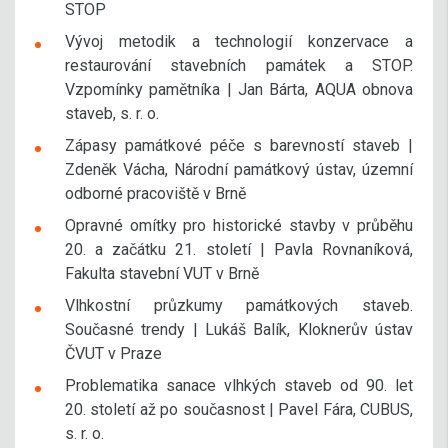
STOP
Vývoj metodik a technologií konzervace a
restaurování stavebních památek a STOP.
Vzpomínky pamětníka | Jan Bárta, AQUA obnova
staveb, s. r. o.
Zápasy památkové péče s barevností staveb |
Zdeněk Vácha, Národní památkový ústav, územní
odborné pracoviště v Brně
Opravné omítky pro historické stavby v průběhu
20. a začátku 21. století | Pavla Rovnaníková,
Fakulta stavební VUT v Brně
Vlhkostní průzkumy památkových staveb.
Současné trendy | Lukáš Balík, Kloknerův ústav
ČVUT v Praze
Problematika sanace vlhkých staveb od 90. let
20. století až po současnost | Pavel Fára, CUBUS,
s. r. o.