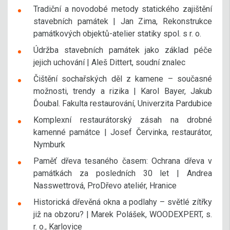
Tradiční a novodobé metody statického zajištění
stavebních památek | Jan Zima, Rekonstrukce
památkových objektů-atelier statiky spol. s r. o.
Údržba stavebních památek jako základ péče
jejich uchování | Aleš Dittert, soudní znalec
Čištění sochařských děl z kamene – současné
možnosti, trendy a rizika | Karol Bayer, Jakub
Ďoubal. Fakulta restaurování, Univerzita Pardubice
Komplexní restaurátorský zásah na drobné
kamenné památce | Josef Červinka, restaurátor,
Nymburk
Paměť dřeva tesaného časem: Ochrana dřeva v
památkách za posledních 30 let | Andrea
Nasswettrová, ProDřevo ateliér, Hranice
Historická dřevěná okna a podlahy – světlé zítřky
již na obzoru? | Marek Polášek, WOODEXPERT, s.
r. o., Karlovice