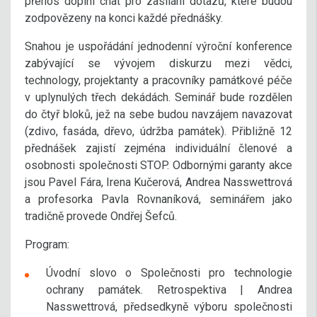
přenos doplní chat pro zasílání dotazů, které budou
zodpovězeny na konci každé přednášky.
Snahou je uspořádání jednodenní výroční konference
zabývající se vývojem diskurzu mezi vědci,
technology, projektanty a pracovníky památkové péče
v uplynulých třech dekádách. Seminář bude rozdělen
do čtyř bloků, jež na sebe budou navzájem navazovat
(zdivo, fasáda, dřevo, údržba památek). Přibližně 12
přednášek zajistí zejména individuální členové a
osobnosti společnosti STOP. Odbornými garanty akce
jsou Pavel Fára, Irena Kučerová, Andrea Nasswettrová
a profesorka Pavla Rovnaníková, seminářem jako
tradičně provede Ondřej Šefců.
Program:
Úvodní slovo o Společnosti pro technologie
ochrany památek. Retrospektiva | Andrea
Nasswettrová, předsedkyně výboru společnosti