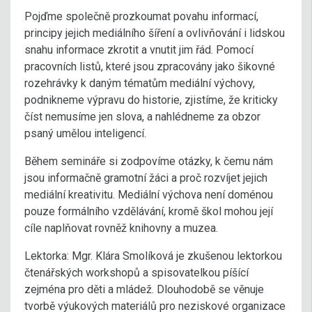
Pojďme společně prozkoumat povahu informací,
principy jejich mediálního šíření a ovlivňování i lidskou
snahu informace zkrotit a vnutit jim řád. Pomocí
pracovních listů, které jsou zpracovány jako šikovné
rozehrávky k daným tématům mediální výchovy,
podnikneme výpravu do historie, zjistíme, že kriticky
číst nemusíme jen slova, a nahlédneme za obzor
psaný umělou inteligencí.
Během semináře si zodpovíme otázky, k čemu nám
jsou informačně gramotní žáci a proč rozvíjet jejich
mediální kreativitu. Mediální výchova není doménou
pouze formálního vzdělávání, kromě škol mohou její
cíle naplňovat rovněž knihovny a muzea.
Lektorka: Mgr. Klára Smolíková je zkušenou lektorkou
čtenářských workshopů a spisovatelkou píšící
zejména pro děti a mládež. Dlouhodobě se věnuje
tvorbě výukových materiálů pro neziskové organizace