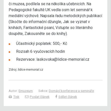
či muzea, podílela se na několika učebnicích. Na
Pedagogické fakultě UK vedla osm let seminář k
mediální výchově. Napsala řadu metodických publikací
(Skočte do informační džungle, Jak se vyznat v
knihách, Fantastické psaní, Vstupte so literárního
doupěte, Zakousněte se do knihy).
Účastnický poplatek: 500,- Kč
Rozsah 6 vyučovacích hodin
Rezervace: laskovska@lidice-memorial.cz
Zdroj:
lidice-memorial.cz
Autor:
Emuzeum
Sekce:
Domácí konference a semináře
Tisk
Poslat článek
Sdílet článek