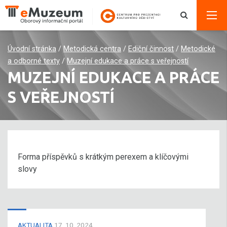
Úvodní stránka
/
Metodická centra
/
Ediční činnost
/
Metodické
a odborné texty
/
Muzejní edukace a práce s veřejností
MUZEJNÍ EDUKACE A PRÁCE
S VEŘEJNOSTÍ
Forma příspěvků s krátkým perexem a klíčovými
slovy
AKTUALITA
17. 10. 2024