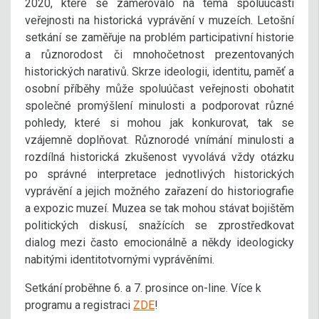
2020, které se zaměřovalo na téma spoluúčasti
veřejnosti na historická vyprávění v muzeích. Letošní
setkání se zaměřuje na problém participativní historie
a různorodost či mnohočetnost prezentovaných
historických narativů. Skrze ideologii, identitu, paměť a
osobní příběhy může spoluúčast veřejnosti obohatit
společné promýšlení minulosti a podporovat různé
pohledy, které si mohou jak konkurovat, tak se
vzájemně doplňovat. Různorodé vnímání minulosti a
rozdílná historická zkušenost vyvolává vždy otázku
po správné interpretace jednotlivých historických
vyprávění a jejich možného zařazení do historiografie
a expozic muzeí. Muzea se tak mohou stávat bojištěm
politických diskusí, snažících se zprostředkovat
dialog mezi často emocionálně a někdy ideologicky
nabitými identitotvornými vyprávěními.
Setkání proběhne 6. a 7. prosince on-line. Více k
programu a registraci
ZDE
!