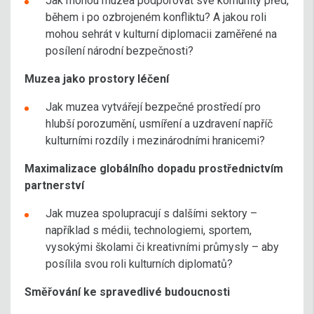
Jak mohou muzea podporovat své komunity před,
během i po ozbrojeném konfliktu? A jakou roli
mohou sehrát v kulturní diplomacii zaměřené na
posílení národní bezpečnosti?
Muzea jako prostory léčení
Jak muzea vytvářejí bezpečné prostředí pro
hlubší porozumění, usmíření a uzdravení napříč
kulturními rozdíly i mezinárodními hranicemi?
Maximalizace globálního dopadu prostřednictvím
partnerství
Jak muzea spolupracují s dalšími sektory –
například s médii, technologiemi, sportem,
vysokými školami či kreativními průmysly – aby
posílila svou roli kulturních diplomatů?
Směřování ke spravedlivé budoucnosti