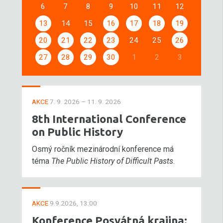
6
7
8
9
10
11
12
13
14
15
16
17
18
19
20
21
22
23
24
25
26
27
28
29
30
1
2
3
AKCE
7. 9. 2026 – 11. 9. 2026
8th International Conference
on Public History
Osmý ročník mezinárodní konference má
téma
The Public History of Difficult Pasts
.
AKCE
9.9.2026, 13:00
Konference Posvátná krajina: