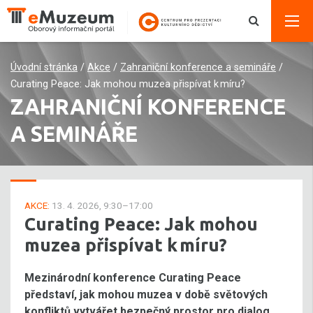
Úvodní stránka
/
Akce
/
Zahraniční konference a semináře
/
Curating Peace: Jak mohou muzea přispívat k míru?
ZAHRANIČNÍ KONFERENCE
A SEMINÁŘE
AKCE:
13. 4. 2026, 9:30–17:00
Curating Peace: Jak mohou
muzea přispívat k míru?
Mezinárodní konference Curating Peace
představí, jak mohou muzea v době světových
konfliktů vytvářet bezpečný prostor pro dialog,