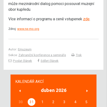
může mezinárodní dialog pomoci posouvat muzejní
obor kupředu.
Více informací o programu a ceně vstupenek
zde
.
Zdroj:
www.ne-mo.org
Autor:
Emuzeum
Sekce:
Zahraniční konference a semináře
Tisk
Poslat článek
Sdílet článek
KALENDÁŘ AKCÍ
duben 2026
30
31
1
2
3
4
5