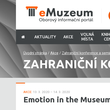
VOLNÁ
KNI
AKTUALITY
AKCE
MÍSTA
CE
Úvodní stránka
/
Akce
/
Zahraniční konference a semi
ZAHRANIČNÍ K
AKCE:
13. 3. 2020 – 14. 3. 2020
Emotion in the Museu