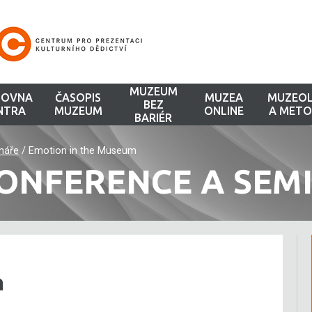
MUZEUM
HOVNA
ČASOPIS
MUZEA
MUZEOL
BEZ
NTRA
MUZEUM
ONLINE
A METO
BARIÉR
náře
/
Emotion in the Museum
ONFERENCE A SEM
m