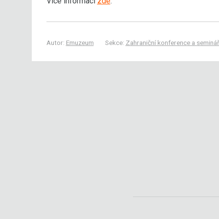
Více informací
zde
.
Autor:
Emuzeum
Sekce:
Zahraniční konference a seminá