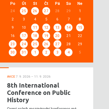
Po
Út
St
Čt
Pá
So
Ne
24
25
26
27
28
29
1
2
3
4
5
6
7
8
9
10
11
12
13
14
15
16
17
18
19
20
21
22
23
24
25
26
27
28
29
30
31
1
2
3
4
5
AKCE
7. 9. 2026 – 11. 9. 2026
8th International
Conference on Public
History
Osmý ročník mezinárodní konference má