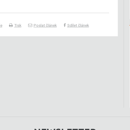
ře
Tisk
Poslat článek
Sdílet článek