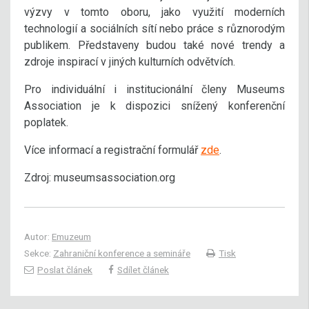
výzvy v tomto oboru, jako využití moderních
technologií a sociálních sítí nebo práce s různorodým
publikem. Představeny budou také nové trendy a
zdroje inspirací v jiných kulturních odvětvích.
Pro individuální i institucionální členy Museums
Association je k dispozici snížený konferenční
poplatek.
Více informací a registrační formulář
zde
.
Zdroj: museumsassociation.org
Autor:
Emuzeum
Sekce:
Zahraniční konference a semináře
Tisk
Poslat článek
Sdílet článek