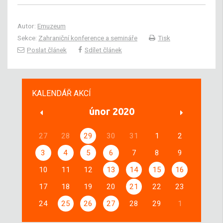
Autor:
Emuzeum
Sekce:
Zahraniční konference a semináře
Tisk
Poslat článek
Sdílet článek
KALENDÁŘ AKCÍ
únor 2020
27
28
29
30
31
1
2
3
4
5
6
7
8
9
10
11
12
13
14
15
16
17
18
19
20
21
22
23
24
25
26
27
28
29
1