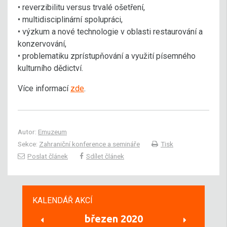
• reverzibilitu versus trvalé ošetření,
• multidisciplinární spolupráci,
• výzkum a nové technologie v oblasti restaurování a
konzervování,
• problematiku zprístupňování a využití písemného
kulturního dědictví.
Více informací
zde
.
Autor:
Emuzeum
Sekce:
Zahraniční konference a semináře
Tisk
Poslat článek
Sdílet článek
KALENDÁŘ AKCÍ
březen 2020