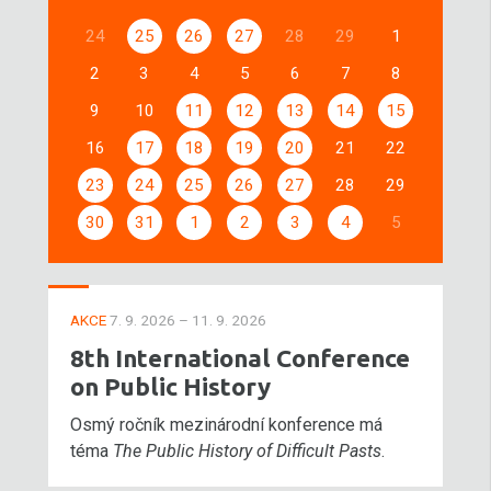
24
25
26
27
28
29
1
2
3
4
5
6
7
8
9
10
11
12
13
14
15
16
17
18
19
20
21
22
23
24
25
26
27
28
29
30
31
1
2
3
4
5
AKCE
7. 9. 2026 – 11. 9. 2026
8th International Conference
on Public History
Osmý ročník mezinárodní konference má
téma
The Public History of Difficult Pasts
.