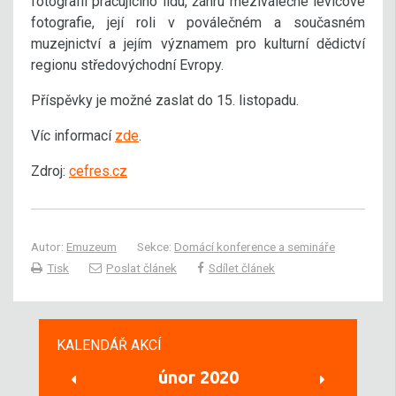
fotografií pracujícího lidu, žánru meziválečné levicové
fotografie, její roli v poválečném a současném
muzejnictví a jejím významem pro kulturní dědictví
regionu středovýchodní Evropy.
Příspěvky je možné zaslat do 15. listopadu.
Víc informací
zde
.
Zdroj:
cefres.cz
Autor:
Emuzeum
Sekce:
Domácí konference a semináře
Tisk
Poslat článek
Sdílet článek
KALENDÁŘ AKCÍ
únor 2020