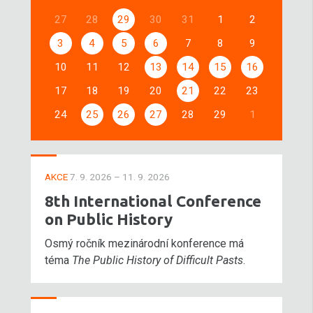
27
28
29
30
31
1
2
3
4
5
6
7
8
9
10
11
12
13
14
15
16
17
18
19
20
21
22
23
24
25
26
27
28
29
1
AKCE
7. 9. 2026 – 11. 9. 2026
8th International Conference
on Public History
Osmý ročník mezinárodní konference má
téma
The Public History of Difficult Pasts
.