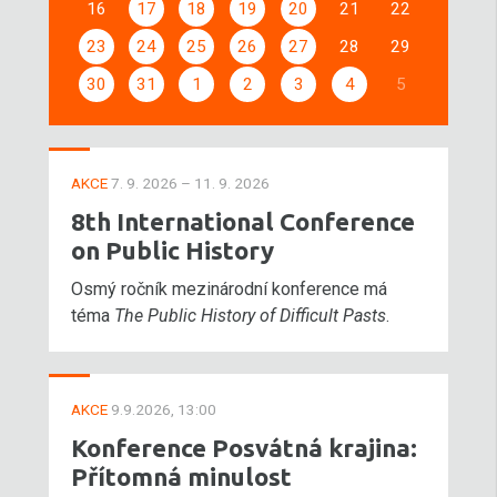
16
17
18
19
20
21
22
23
24
25
26
27
28
29
30
31
1
2
3
4
5
AKCE
7. 9. 2026 – 11. 9. 2026
8th International Conference
on Public History
Osmý ročník mezinárodní konference má
téma
The Public History of Difficult Pasts
.
AKCE
9.9.2026, 13:00
Konference Posvátná krajina:
Přítomná minulost