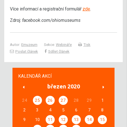
Více informací a registrační formulář
zde
.
Zdroj:
facebook.com/ohiomuseums
Autor:
Emuzeum
Sekce:
Webináře
Tisk
Poslat článek
Sdílet článek
KALENDÁŘ AKCÍ
březen 2020
24
25
26
27
28
29
1
2
3
4
5
6
7
8
9
10
11
12
13
14
15