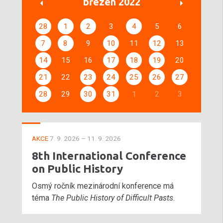
březen 2022
28
1
2
3
4
5
6
7
8
9
10
11
12
13
14
15
16
17
18
19
20
21
22
23
24
25
26
27
28
29
30
31
1
2
3
AKCE
7. 9. 2026 – 11. 9. 2026
8th International Conference
on Public History
Osmý ročník mezinárodní konference má
téma
The Public History of Difficult Pasts
.