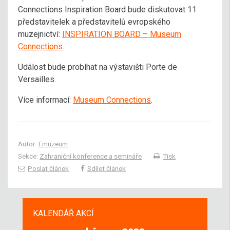
Connections Inspiration Board bude diskutovat 11
představitelek a představitelů evropského
muzejnictví:
INSPIRATION BOARD – Museum
Connections
.
Událost bude probíhat na výstavišti Porte de
Versailles.
Více informací:
Museum Connections
.
Autor:
Emuzeum
Sekce:
Zahraniční konference a semináře
Tisk
Poslat článek
Sdílet článek
KALENDÁŘ AKCÍ