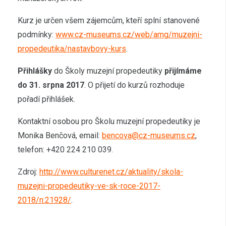
Kurz je určen všem zájemcům, kteří splní stanovené
podmínky:
www.cz-museums.cz/web/amg/muzejni-
propedeutika/nastavbovy-kurs
.
Přihlášky
do Školy muzejní propedeutiky
přijímáme
do 31. srpna 2017
. O přijetí do kurzů rozhoduje
pořadí přihlášek.
Kontaktní osobou pro Školu muzejní propedeutiky je
Monika Benčová, email:
bencova@cz-museums.cz
,
telefon: +420 224 210 039.
Zdroj:
http://www.culturenet.cz/aktuality/skola-
muzejni-propedeutiky-ve-sk-roce-2017-
2018/n:21928/
.