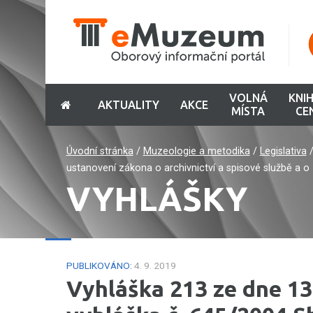
VOLNÁ
KNI
AKTUALITY
AKCE
MÍSTA
CE
Úvodní stránka
/
Muzeologie a metodika
/
Legislativa
ustanovení zákona o archivnictví a spisové službě a 
VYHLÁŠKY
PUBLIKOVÁNO:
4. 9. 2019
Vyhláška 213 ze dne 13