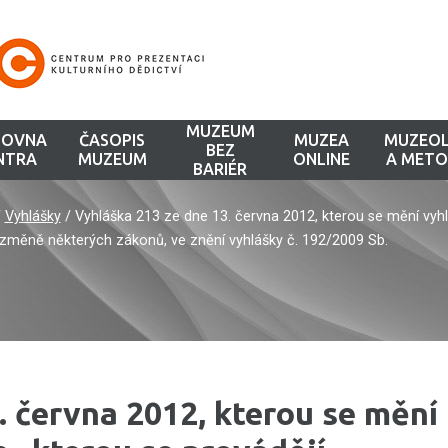
MUZEUM
HOVNA
ČASOPIS
MUZEA
MUZEOL
BEZ
NTRA
MUZEUM
ONLINE
A METO
BARIÉR
/
Vyhlášky
/
Vyhláška 213 ze dne 13. června 2012, kterou se mění vyhl
o změně některých zákonů, ve znění vyhlášky č. 192/2009 Sb.
. června 2012, kterou se mění