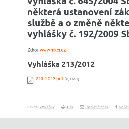
vyhláška č. 645/2004 Sb
některá ustanovení zák
službě a o změně někte
vyhlášky č. 192/2009 S
Zdroj:
www.mkcr.cz
Vyhláška 213/2012
213-2012.pdf
(0,1 MB)
Sekce:
Vyhlášky
Tisk
Poslat článek
Sdílet