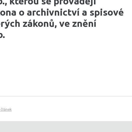
., kterou se provádějí
ona o archivnictví a spisové
rých zákonů, ve znění
b.
 článek