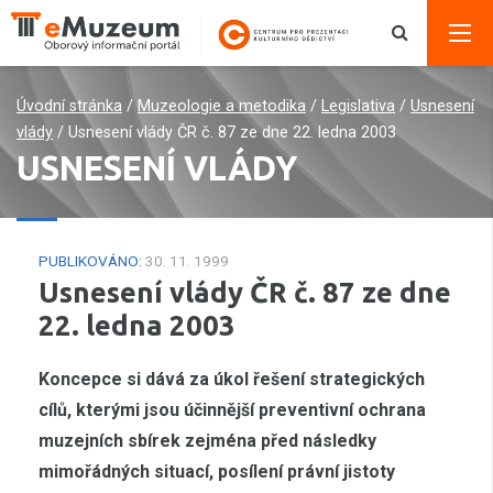
Úvodní stránka
/
Muzeologie a metodika
/
Legislativa
/
Usnesení
vlády
/
Usnesení vlády ČR č. 87 ze dne 22. ledna 2003
USNESENÍ VLÁDY
PUBLIKOVÁNO:
30. 11. 1999
Usnesení vlády ČR č. 87 ze dne
22. ledna 2003
Koncepce si dává za úkol řešení strategických
cílů, kterými jsou účinnější preventivní ochrana
muzejních sbírek zejména před následky
mimořádných situací, posílení právní jistoty