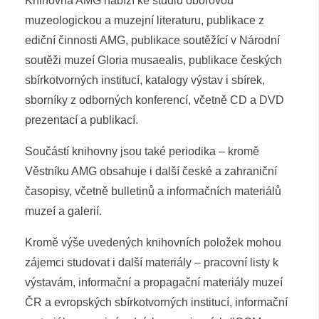
Knihovna AMG nabízí ke studiu oborovou
muzeologickou a muzejní literaturu, publikace z
ediční činnosti AMG, publikace soutěžící v Národní
soutěži muzeí Gloria musaealis, publikace českých
sbírkotvorných institucí, katalogy výstav i sbírek,
sborníky z odborných konferencí, včetně CD a DVD
prezentací a publikací.
Součástí knihovny jsou také periodika – kromě
Věstníku AMG obsahuje i další české a zahraniční
časopisy, včetně bulletinů a informačních materiálů
muzeí a galerií.
Kromě výše uvedených knihovních položek mohou
zájemci studovat i další materiály – pracovní listy k
výstavám, informační a propagační materiály muzeí
ČR a evropských sbírkotvorných institucí, informační