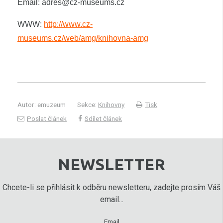
Email: adres@cz-museums.cz
WWW:
http://www.cz-
museums.cz/web/amg/knihovna-amg
Autor: emuzeum
Sekce:
Knihovny
Tisk
Poslat článek
Sdílet článek
NEWSLETTER
Chcete-li se přihlásit k odběru newsletteru, zadejte prosím Váš
email...
Email