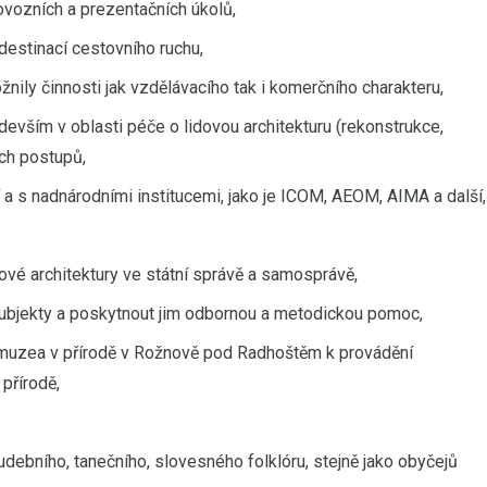
vozních a prezentačních úkolů,
destinací cestovního ruchu,
ily činnosti jak vzdělávacího tak i komerčního charakteru,
evším v oblasti péče o lidovou architekturu (rekonstrukce,
ých postupů,
 a s nadnárodními institucemi, jako je ICOM, AEOM, AIMA a další,
ové architektury ve státní správě a samosprávě,
ubjekty a poskytnout jim odbornou a metodickou pomoc,
 muzea v přírodě v Rožnově pod Radhoštěm k provádění
přírodě,
debního, tanečního, slovesného folklóru, stejně jako obyčejů