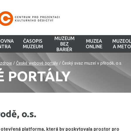
MUZEUM
HOVNA
ČASOPIS
MUZEA
MUZEOL
BEZ
NTRA
MUZEUM
ONLINE
A METO
BARIÉR
zdroje
/
České webové portály
/
Český svaz muzeí v přírodě, o.s.
É PORTÁLY
odě, o.s.
otevřená platforma, která by poskytovala prostor pro