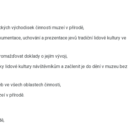
ckých východisek činnosti muzeí v přírodě,
umentace, uchování a prezentace jevů tradiční lidové kultury ve
romažďovat doklady o jejím vývoji,
ky lidové kultury návštěvníkům a začlenit je do dění v muzeu bez
eb ve všech oblastech činnosti,
eí v přírodě.
dě,