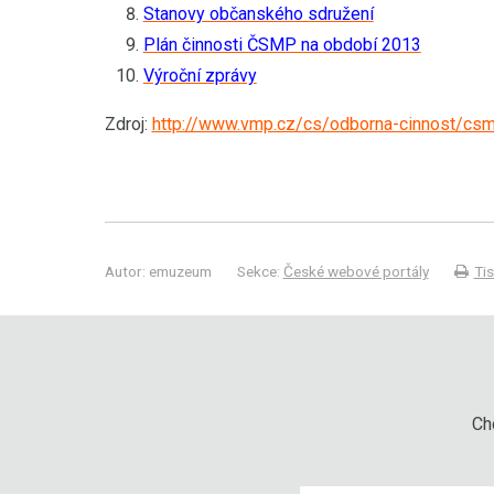
Stanovy občanského sdružení
Plán činnosti ČSMP na období 2013
Výroční zprávy
Zdroj:
http://www.vmp.cz/cs/odborna-cinnost/cs
Autor: emuzeum
Sekce:
České webové portály
Ti
Chc