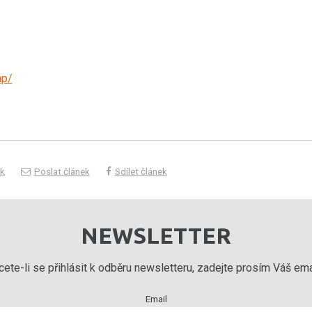
mp/
sk
Poslat článek
Sdílet článek
NEWSLETTER
ete-li se přihlásit k odběru newsletteru, zadejte prosím Váš emai
Email