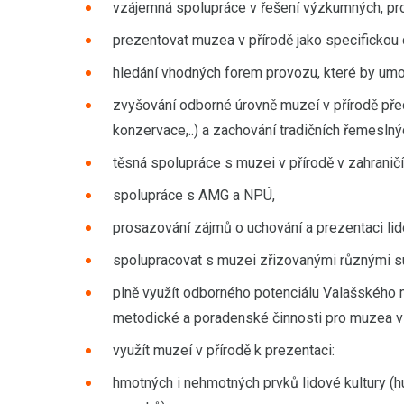
vzájemná spolupráce v řešení výzkumných, pro
prezentovat muzea v přírodě jako specifickou 
hledání vhodných forem provozu, které by umožn
zvyšování odborné úrovně muzeí v přírodě před
konzervace,..) a zachování tradičních řemesln
těsná spolupráce s muzei v přírodě v zahraničí
spolupráce s AMG a NPÚ,
prosazování zájmů o uchování a prezentaci lid
spolupracovat s muzei zřizovanými různými s
plně využít odborného potenciálu Valašského
metodické a poradenské činnosti pro muzea v 
využít muzeí v přírodě k prezentaci:
hmotných i nehmotných prvků lidové kultury (hu