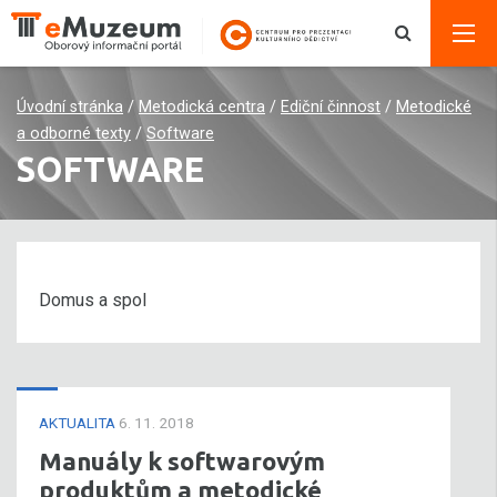
Úvodní stránka
/
Metodická centra
/
Ediční činnost
/
Metodické
a odborné texty
/
Software
SOFTWARE
Domus a spol
AKTUALITA
6. 11. 2018
Manuály k softwarovým
produktům a metodické