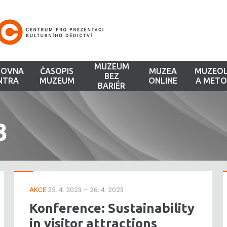
MUZEUM
HOVNA
ČASOPIS
MUZEA
MUZEOL
BEZ
NTRA
MUZEUM
ONLINE
A METO
BARIÉR
3
AKCE
25. 4. 2023 – 26. 4. 2023
Konference: Sustainability
in visitor attractions