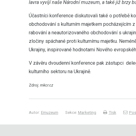
lavra vyvíjí naše Národní muzeum, a také již brzy 
Účastníci konference diskutovali také o potřebě
obchodování s kulturním majetkem pocházejícím z f
rabování a neautorizovaného obchodování s ukrajin
zločiny spáchané proti kulturnímu majetku. Neméně
Ukrajiny, inspirované hodnotami Nového evropskéh
V závěru dvoudenní konference pak zástupci deleg
kulturního sektoru na Ukrajině.
Zdroj:
mkcr.cz
Autor:
Emuzeum
Sekce:
Marketing
Tisk
Pos