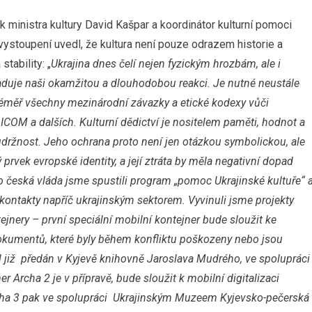
k ministra kultury David Kašpar a koordinátor kulturní pomoci
ystoupení uvedl, že kultura není pouze odrazem historie a
stability: „
Ukrajina dnes čelí nejen fyzickým hrozbám, ale i
aduje naši okamžitou a dlouhodobou reakci. Je nutné neustále
 téměř všechny mezinárodní závazky a etické kodexy vůči
, ICOM a dalších. Kulturní dědictví je nositelem paměti, hodnot a
soudržnost. Jeho ochrana proto není jen otázkou symbolickou, ale
 prvek evropské identity, a její ztráta by měla negativní dopad
ko česká vláda jsme spustili program „pomoc Ukrajinské kultuře“ 
kontakty napříč ukrajinským sektorem. Vyvinuli jsme projekty
ejnery – první speciální mobilní kontejner bude sloužit ke
dokumentů, které byly během konfliktu poškozeny nebo jsou
 již předán v Kyjevě knihovně Jaroslava Mudrého, ve spolupráci
 Archa 2 je v přípravě, bude sloužit k mobilní digitalizaci
Archa 3 pak ve spolupráci Ukrajinským Muzeem Kyjevsko-pečerská