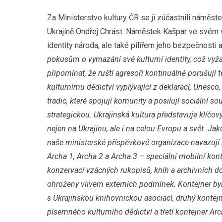
Za Ministerstvo kultury ČR se jí zúčastnili náměste
Ukrajině Ondřej Chrást. Náměstek Kašpar ve svém v
identity národa, ale také pilířem jeho bezpečnosti a 
pokusům o vymazání své kulturní identity, což vyž
připomínat, že ruští agresoři kontinuálně porušují
kulturnímu dědictví vyplývající z deklarací, Unesco
tradic, které spojují komunity a posilují sociální 
strategickou. Ukrajinská kultura představuje klíčový
nejen na Ukrajinu, ale i na celou Evropu a svět. Ja
naše ministerské příspěvkové organizace navazují 
Archa 1, Archa 2 a Archa 3 – speciální mobilní kont
konzervaci vzácných rukopisů, knih a archivních 
ohroženy vlivem externích podmínek. Kontejner byl
s Ukrajinskou knihovnickou asociací, druhý kontejner
písemného kulturního dědictví a třetí kontejner 