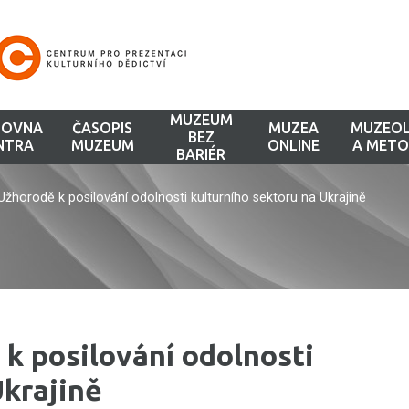
MUZEUM
HOVNA
ČASOPIS
MUZEA
MUZEOL
BEZ
NTRA
MUZEUM
ONLINE
A METO
BARIÉR
žhorodě k posilování odolnosti kulturního sektoru na Ukrajině
k posilování odolnosti
Ukrajině