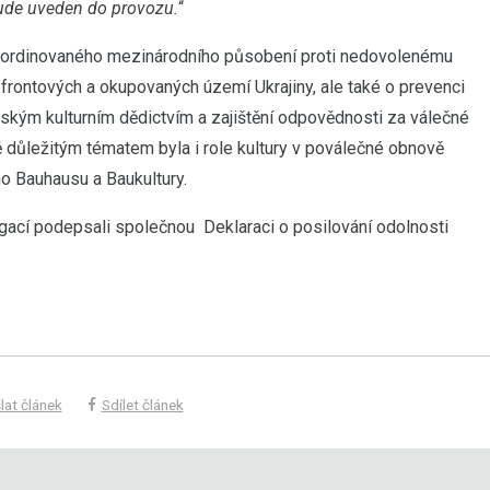
bude uveden do provozu.
“
 koordinovaného mezinárodního působení proti nedovolenému
rontových a okupovaných území Ukrajiny, ale také o prevenci
ským kulturním dědictvím a zajištění odpovědnosti za válečné
 důležitým tématem byla i role kultury v poválečné obnově
o Bauhausu a Baukultury.
ací podepsali společnou Deklaraci o posilování odolnosti
lat článek
Sdílet článek