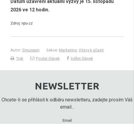
Datum uzavření aktuální výzvy je 15. listopadu
2026 ve 12 hodin.
Zdroj:
npu.cz
Autor:
Emuzeum
Sekce:
Marketing
,
Výzvy k účasti
Tisk
Poslat článek
Sdílet článek
NEWSLETTER
Chcete-li se přihlásit k odběru newsletteru, zadejte prosím Váš
email...
Email