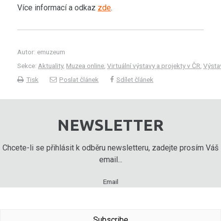
Více informací a odkaz
zde
.
Autor: emuzeum
Sekce:
Aktuality
,
Muzea online
,
Virtuální výstavy a projekty v ČR
,
Výsta
Tisk
Poslat článek
Sdílet článek
NEWSLETTER
Chcete-li se přihlásit k odběru newsletteru, zadejte prosím Váš
email...
Email
Subscribe