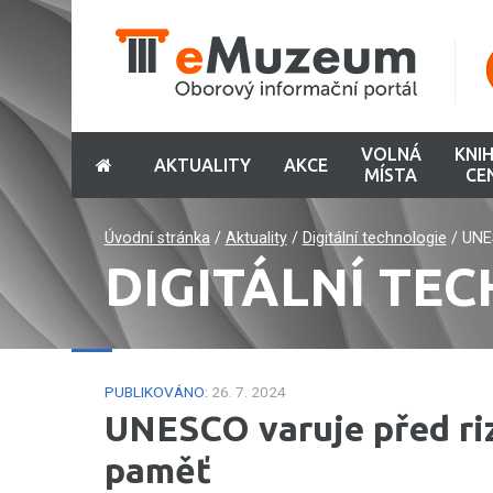
VOLNÁ
KNI
AKTUALITY
AKCE
MÍSTA
CE
Úvodní stránka
/
Aktuality
/
Digitální technologie
/
UNES
DIGITÁLNÍ TE
PUBLIKOVÁNO:
26. 7. 2024
UNESCO varuje před riz
paměť