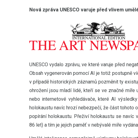
Nová zpráva UNESCO varuje před vlivem umělé
UNESCO vydalo zprávu, ve které varuje před negat
Obsah vygenerován pomocí AI je totiž postupně ví
v případě historických záznamů pozměnit ty existuj
ohrožení jsou mladí lidé, kteří se ve značné míře u
nebo internetové vyhledávače, které AI výsledky 
holokaustu navíc hrozí nebezpečí, že část tohoto
popírání holokaustu. Přeživí holokaustu se navíc v
86 let) a tím je jejich paměť v nebývalé míře vyd