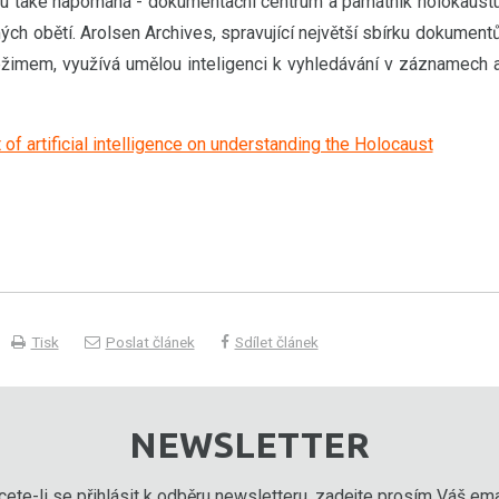
u také napomáhá - dokumentační centrum a památník holokaust
ch obětí. Arolsen Archives, spravující největší sbírku dokument
ežimem, využívá umělou inteligenci k vyhledávání v záznamech 
 of artificial intelligence on understanding the Holocaust
Tisk
Poslat článek
Sdílet článek
NEWSLETTER
ete-li se přihlásit k odběru newsletteru, zadejte prosím Váš emai