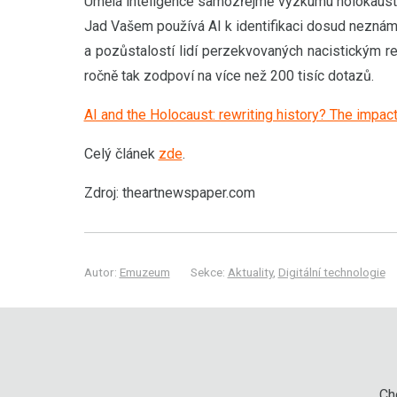
Umělá inteligence samozřejmě výzkumu holokaust
Jad Vašem používá AI k identifikaci dosud neznámý
a pozůstalostí lidí perzekvovaných nacistickým r
ročně tak zodpoví na více než 200 tisíc dotazů.
AI and the Holocaust: rewriting history? The impact
Celý článek
zde
.
Zdroj: theartnewspaper.com
Autor:
Emuzeum
Sekce:
Aktuality
,
Digitální technologie
Chc