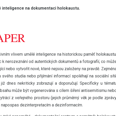
 inteligence na dokumentaci holokaustu.
ivním vlivem umělé inteligence na historickou paměť holokaustu
c k nerozeznání od autentických dokumentů a fotografií, co můž
ící nebo vytvořit nové, které nejsou založeny na pravdě. Zejmén
 svého studia nebo přijímání informací spoléhají na sociální sít
již dnes nekriticky zobrazují a doporučují. Specificky u témat
 obsahu může být vygenerována s cílem šíření antisemitismu neb
ytrácí z veřejného prostoru (jejich průměrný věk je podle zpráv
ána napospas dezinterpretacím a dezinformacím.