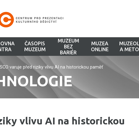
MUZEUM
HOVNA
ČASOPIS
MUZEA
MUZEOL
BEZ
NTRA
MUZEUM
ONLINE
A METO
BARIÉR
CO varuje před riziky vlivu AI na historickou paměť
CHNOLOGIE
iky vlivu AI na historickou