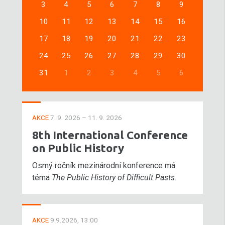
3
4
5
6
7
8
9
10
11
12
13
14
15
16
17
18
19
20
21
22
23
24
25
26
27
28
29
30
31
1
2
3
4
5
6
AKCE
7. 9. 2026 – 11. 9. 2026
8th International Conference
on Public History
Osmý ročník mezinárodní konference má
téma
The Public History of Difficult Pasts
.
AKCE
9.9.2026, 13:00