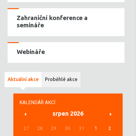
Zahraniční konference a
semináře
Webináře
Aktuální akce
Proběhlé akce
KALENDÁŘ AKCÍ
srpen 2026
27
28
29
30
31
1
2