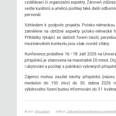
vzdělávací či organizační aspekty. Zároveň zdůrazň
vedle kurátorů a umělců podílejí také další odborní
personál.
Vzhledem k podpoře projektu Polsko-německou na
zaměřené na obtížné aspekty polsko-německé his
Přihlášky týkající se dalších forem násilí, perzek
mezinárodním kontextu jsou však rovněž vítány.
Konference proběhne 16.–18. září 2026 na Univerz
příspěvků je stanovena na maximálně 20 minut. Or
i ubytování a počítají s publikací vybraných přís
Zájemci mohou zasílat návrhy příspěvků (název,
medailon do 150 slov) do 30. dubna 2026 n
výběrového řízení budou informováni do 31. května
Autor:
Emuzeum
Sekce:
Zahraniční konference a seminá