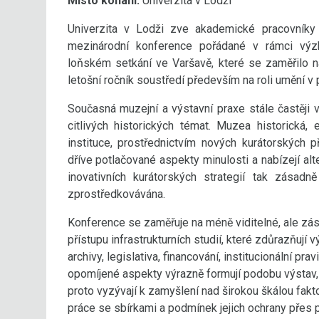
Místo konání:
Univerzita v Lodži
Univerzita v Lodži zve akademické pracovníky 
mezinárodní konference pořádané v rámci výzk
loňském setkání ve Varšavě, které se zaměřilo na
letošní ročník soustředí především na roli umění v 
Současná muzejní a výstavní praxe stále častěji v
citlivých historických témat. Muzea historická,
instituce, prostřednictvím nových kurátorských př
dříve potlačované aspekty minulosti a nabízejí al
inovativních kurátorských strategií tak zásadn
zprostředkovávána.
Konference se zaměřuje na méně viditelné, ale zásad
přístupu infrastrukturních studií, které zdůrazňují
archivy, legislativa, financování, institucionální pra
opomíjené aspekty výrazně formují podobu výstav, j
proto vyzývají k zamyšlení nad širokou škálou fakto
práce se sbírkami a podmínek jejich ochrany přes p