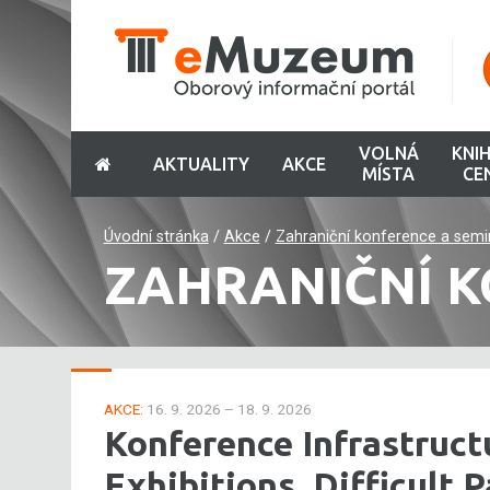
VOLNÁ
KNI
AKTUALITY
AKCE
MÍSTA
CE
Úvodní stránka
/
Akce
/
Zahraniční konference a semi
ZAHRANIČNÍ K
AKCE:
16. 9. 2026 – 18. 9. 2026
Konference Infrastruc
Exhibitions. Difficult 