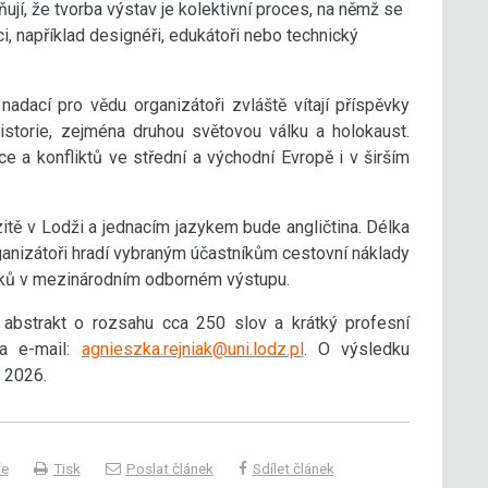
ují, že tvorba výstav je kolektivní proces, na němž se
ci, například designéři, edukátoři nebo technický
dací pro vědu organizátoři zvláště vítají příspěvky
torie, zejména druhou světovou válku a holokaust.
uce a konfliktů ve střední a východní Evropě i v širším
itě v Lodži a jednacím jazykem bude angličtina. Délka
ganizátoři hradí vybraným účastníkům cestovní náklady
pěvků v mezinárodním odborném výstupu.
 abstrakt o rozsahu cca 250 slov a krátký profesní
a e-mail:
agnieszka.rejniak@uni.lodz.pl
. O výsledku
 2026.
ře
Tisk
Poslat článek
Sdílet článek