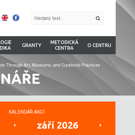
OGIE
METODICKÁ
GRANTY
O CENTRU
DIKA
CENTRA
asts Through Art, Museums, and Curatorial Practices
INÁŘE
KALENDÁŘ AKCÍ
září 2026