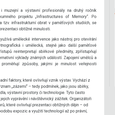
i muzejní a výstavní profesionály na druhý ročník
umného projektu „Infrastructures of Memory“. Po
 tzv. infrastrukturní obrat v paměťových studiích, se
prezentaci obtížné minulosti.
yužívá umělecké intervence jako nástroj pro otevírání
 etnografická i umělecká, stejně jako další paměťové
ístupů reinterpretují sbírkové předměty, zpřístupňují
ternativní výklady známých událostí. Zapojení umělců a
ě proměňují způsoby, jakými je minulost veřejnosti
ní faktory, které ovlivňují vznik výstav. Vychází z
 význam „zázemí“ – tedy podmínek, jako jsou sbírky,
vidla, výstavní prostory či technologie. Tyto často
ejich vyprávění i návštěvnický zážitek. Organizátoři
rů, které ovlivňují prezentaci obtížných dějin – od
odobu expozic a využití technologií až po právní,