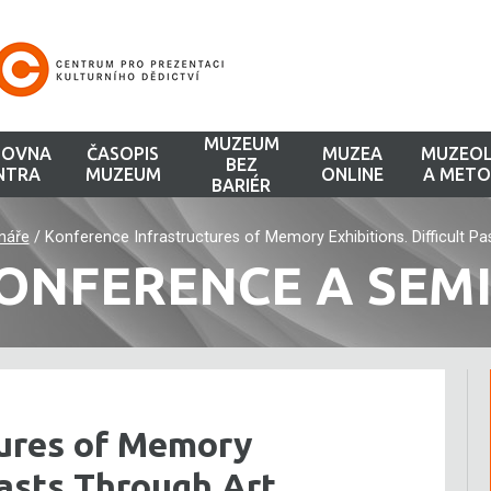
MUZEUM
HOVNA
ČASOPIS
MUZEA
MUZEOL
BEZ
NTRA
MUZEUM
ONLINE
A METO
BARIÉR
náře
/
Konference Infrastructures of Memory Exhibitions. Difficult P
ONFERENCE A SEM
tures of Memory
Pasts Through Art,