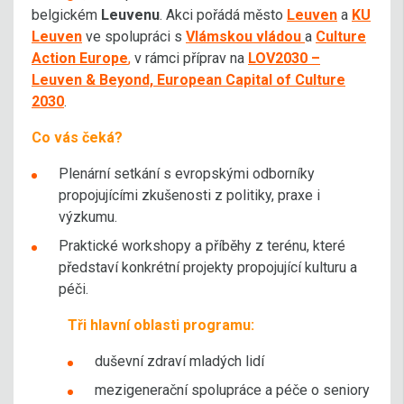
belgickém
Leuvenu
. Akci pořádá město
Leuven
a
KU
Leuven
ve spolupráci s
Vlámskou vládou
a
Culture
Action Europe
,
v rámci příprav na
LOV2030 –
Leuven & Beyond, European Capital of Culture
2030
.
Co vás čeká?
Plenární setkání s evropskými odborníky
propojujícími zkušenosti z politiky, praxe i
výzkumu.
Praktické workshopy a příběhy z terénu, které
představí konkrétní projekty propojující kulturu a
péči.
Tři hlavní oblasti programu:
duševní zdraví mladých lidí
mezigenerační spolupráce a péče o seniory