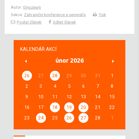
Autor:
Emuzeum
Sekce:
Zahraniční konference a semináře
Tisk
Poslat článek
Sdílet článek
KALENDÁŘ AKCÍ
únor 2026
26
27
28
29
30
31
1
2
3
4
5
6
7
8
9
10
11
12
13
14
15
16
17
18
19
20
21
22
23
24
25
26
27
28
1