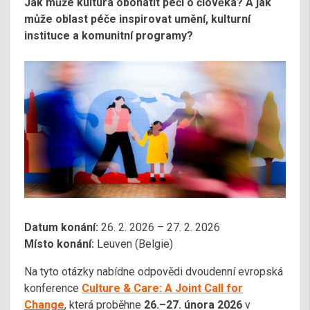
Jak může kultura obohatit péči o člověka? A jak
může oblast péče inspirovat umění, kulturní
instituce a komunitní programy?
Datum konání:
26. 2. 2026 – 27. 2. 2026
Místo konání:
Leuven (Belgie)
Na tyto otázky nabídne odpovědi dvoudenní evropská
konference
Culture & Care: A Joint Call for
Change
, která proběhne
26.–27. února 2026
v