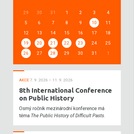
29
30
31
1
2
3
4
5
6
7
8
9
10
11
12
13
14
15
16
17
18
19
20
21
22
23
24
25
26
27
28
29
30
31
1
AKCE
7. 9. 2026 – 11. 9. 2026
8th International Conference
on Public History
Osmý ročník mezinárodní konference má
téma
The Public History of Difficult Pasts
.