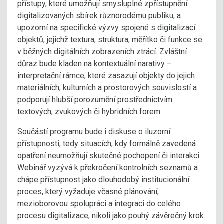
přístupy, které umožňují smysluplné zpřístupnění
digitalizovaných sbírek různorodému publiku, a
upozorní na specifické výzvy spojené s digitalizací
objektů, jejichž textura, struktura, měřítko či funkce se
v běžných digitálních zobrazeních ztrácí. Zvláštní
důraz bude kladen na kontextuální narativy –
interpretační rámce, které zasazují objekty do jejich
materiálních, kulturních a prostorových souvislostí a
podporují hlubší porozumění prostřednictvím
textových, zvukových či hybridních forem.
Součástí programu bude i diskuse o iluzorní
přístupnosti, tedy situacích, kdy formálně zavedená
opatření neumožňují skutečné pochopení či interakci.
Webinář vyzývá k překročení kontrolních seznamů a
chápe přístupnost jako dlouhodobý institucionální
proces, který vyžaduje včasné plánování,
mezioborovou spolupráci a integraci do celého
procesu digitalizace, nikoli jako pouhý závěrečný krok.