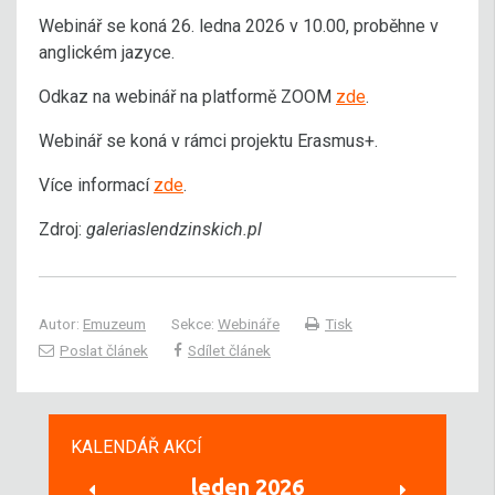
Webinář se koná 26. ledna 2026 v 10.00, proběhne v
anglickém jazyce.
Odkaz na webinář na platformě ZOOM
zde
.
Webinář se koná v rámci projektu Erasmus+.
Více informací
zde
.
Zdroj:
galeriaslendzinskich.pl
Autor:
Emuzeum
Sekce:
Webináře
Tisk
Poslat článek
Sdílet článek
KALENDÁŘ AKCÍ
leden 2026