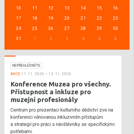
10
11
12
13
14
15
16
17
18
19
20
21
22
23
24
25
26
27
28
29
30
31
1
2
3
4
5
6
NEPŘEHLÉDNĚTE
AKCE
11. 11. 2026 – 12. 11. 2026
Konference Muzea pro všechny.
Přístupnost a inkluze pro
muzejní profesionály
Centrum pro prezentaci kulturního dědictví zve na
konferenci věnovanou inkluzivním přístupům
a strategií pro práci s návštěvníky se specifickými
potřebami.