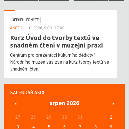
NEPŘEHLÉDNĚTE
AKCE
21. 10. 2026, 9:00–17:00
Kurz Úvod do tvorby textů ve
snadném čtení v muzejní praxi
Centrum pro prezentaci kulturního dědictví
Národního muzea vás zve na kurz tvorby textů ve
snadném čtení.
KALENDÁŘ AKCÍ
srpen 2026
27
28
29
30
31
1
2
3
4
5
6
7
8
9