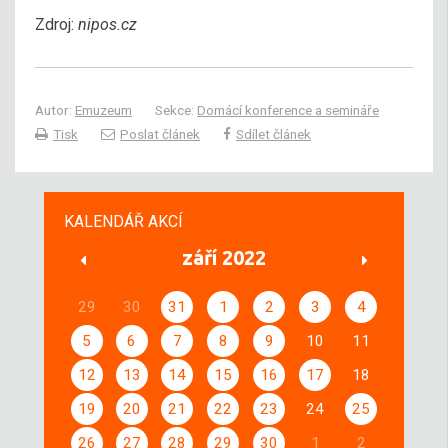
Zdroj:
nipos.cz
Autor:
Emuzeum
Sekce:
Domácí konference a semináře
Tisk
Poslat článek
Sdílet článek
KALENDÁŘ AKCÍ
září 2022
29
30
31
1
2
3
4
5
6
7
8
9
10
11
12
13
14
15
16
17
18
19
20
21
22
23
24
25
26
27
28
29
30
1
2