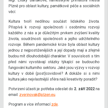
Mgr. Elišky Bartákové, náměstkyně primátora města
Plzně pro oblast kultury, památkové péče a sociálních
věcí.
Kultura tvoří nedílnou součást lidského života.
Přispívá k rozvoji společnosti i osobnímu rozvoji
každého z nás a je důležitým prvkem zvýšení kvality
života, soudržnosti společnosti a jejího udržitelného
rozvoje. Během pandemické krize byla oblast kultury
jednou z nejpostiženějších a její dopady mají a zřejmě
budou mít dlouhodobější charakter. V souvislosti s tím
před námi vyvstávají otázky týkající se budoucího
fungování kulturního sektoru. Jaké jsou výzvy v rozvoji
kultury v době (post)covidové? A dokáže si s nimi
kultura jako nejvlastnější sféra naší kreativity poradit?
Potvrzení účasti je potřeba odeslat do
2. září 2022
na
email:
zverinovak@plzen.eu
.
Program a více informací
zde
.