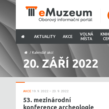
VOLNÁ
KNI
AKTUALITY
AKCE
MÍSTA
CE
/
Kalendář akcí
20. ZÁŘÍ 2022
AKCE
19. 9. 2022 – 23. 9. 2022
53. mezinárodní
konference archeologie