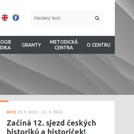
OGIE
METODICKÁ
GRANTY
O CENTRU
DIKA
CENTRA
AKCE
20. 9. 2022 – 22. 9. 2022
Začíná 12. sjezd českých
historiků a historiček!