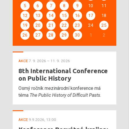
5
6
7
8
9
10
11
12
13
14
15
16
17
18
19
20
21
22
23
24
25
26
27
28
29
30
1
2
AKCE
7. 9. 2026 – 11. 9. 2026
8th International Conference
on Public History
Osmý ročník mezinárodní konference má
téma
The Public History of Difficult Pasts
.
AKCE
9.9.2026, 13:00