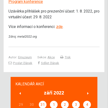
Program konference
Uzávěrka přihlášek pro prezenční účast: 1. 8. 2022, pro
virtuální účast: 29. 8. 2022
Více informací o konferenci:
zde
.
Zdroj:
metal2022.org
Autor:
Emuzeum
Sekce:
Akce
Tisk
Poslat článek
Sdílet článek
KALENDÁŘ AKCÍ
září 2022
29
30
31
1
2
3
4