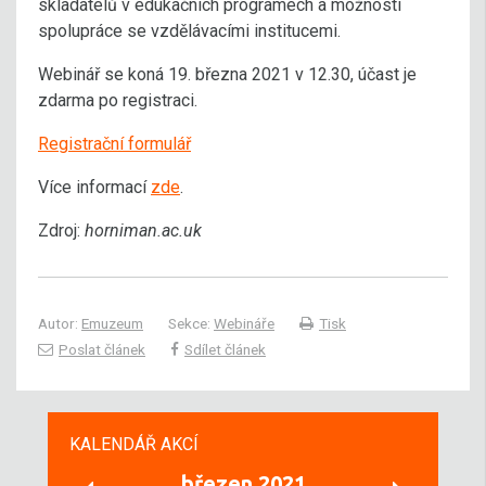
skladatelů v edukačních programech a možnosti
spolupráce se vzdělávacími institucemi.
Webinář se koná 19. března 2021 v 12.30, účast je
zdarma po registraci.
Registrační formulář
Více informací
zde
.
Zdroj:
horniman.ac.uk
Autor:
Emuzeum
Sekce:
Webináře
Tisk
Poslat článek
Sdílet článek
KALENDÁŘ AKCÍ
březen 2021