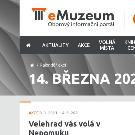
VOLNÁ
KNI
AKTUALITY
AKCE
MÍSTA
CE
/
Kalendář akcí
14. BŘEZNA 20
AKCE
8. 3. 2021 – 4. 5. 2021
Velehrad vás volá v
Nepomuku