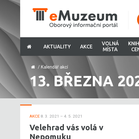
VOLNÁ
KNI
AKTUALITY
AKCE
MÍSTA
CE
/
Kalendář akcí
13. BŘEZNA 20
AKCE
8. 3. 2021 – 4. 5. 2021
Velehrad vás volá v
Nepomuku