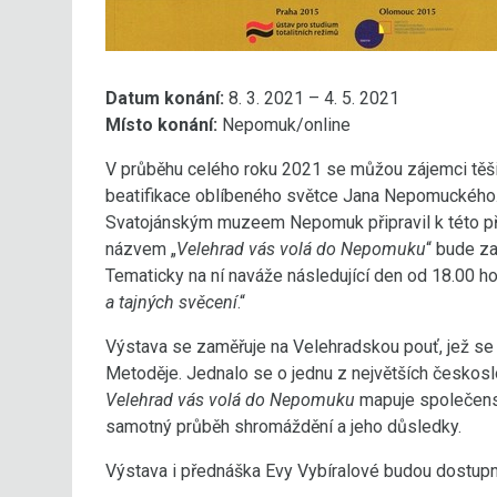
Datum konání:
8. 3. 2021 – 4. 5. 2021
Místo konání:
Nepomuk/online
V průběhu celého roku 2021 se můžou zájemci těšit
beatifikace oblíbeného světce Jana Nepomuckého. 
Svatojánským muzeem Nepomuk připravil k této příl
názvem „
Velehrad vás volá do Nepomuku
“ bude za
Tematicky na ní naváže následující den od 18.00 h
a tajných svěcení
.“
Výstava se zaměřuje na Velehradskou pouť, jež se u
Metoděje. Jednalo se o jednu z největších českos
Velehrad vás volá do Nepomuku
mapuje společensko
samotný průběh shromáždění a jeho důsledky.
Výstava i přednáška Evy Vybíralové budou dostupn