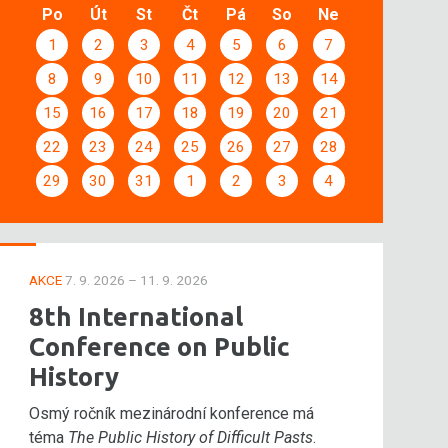
Po
Út
St
Čt
Pá
So
Ne
1
2
3
4
5
6
7
8
9
10
11
12
13
14
15
16
17
18
19
20
21
22
23
24
25
26
27
28
29
30
31
1
2
3
4
AKCE
7. 9. 2026 – 11. 9. 2026
8th International
Conference on Public
History
Osmý ročník mezinárodní konference má
téma
The Public History of Difficult Pasts
.