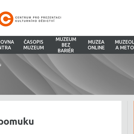
MUZEUM
HOVNA
ČASOPIS
MUZEA
MUZEOL
BEZ
NTRA
MUZEUM
ONLINE
A METO
BARIÉR
u
epomuku