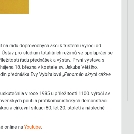
 na řadu doprovodných akcí k třístému výročí od
Ústav pro studium totalitních režimů ve spolupráci se
ežitosti řadu přednášek a výstav. První výstava s
hájena 18. března v kostele sv. Jakuba Většího.
odin přednáška Evy Vybíralové „
Fenomén skryté církve
skutečnila v roce 1985 u příležitosti 1100. výročí sv.
lovenských poutí a protikomunistických demonstrací.
u a církevní situaci 80. let 20. století a následně
é online na
Youtube
.