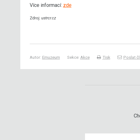
Více informací:
zde
Zdroj:
ustrcr.cz
Autor:
Emuzeum
Sekce:
Akce
Tisk
Poslat č
Chc