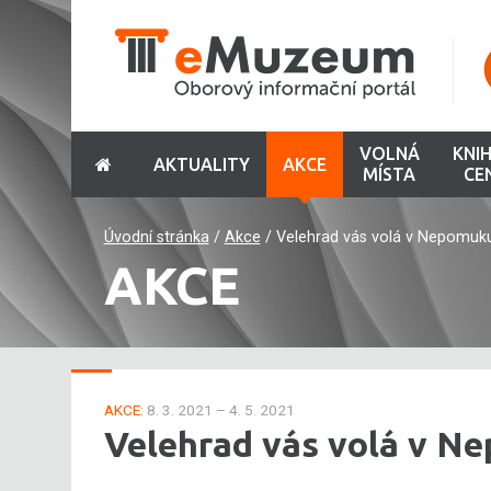
VOLNÁ
KNI
AKTUALITY
AKCE
MÍSTA
CE
Úvodní stránka
/
Akce
/
Velehrad vás volá v Nepomuk
AKCE
AKCE:
8. 3. 2021 – 4. 5. 2021
Velehrad vás volá v N