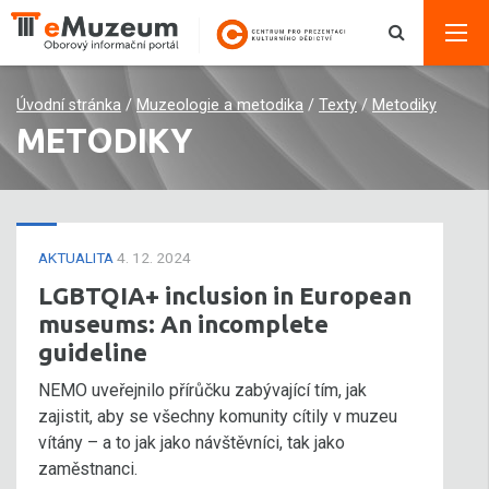
Úvodní stránka
/
Muzeologie a metodika
/
Texty
/
Metodiky
METODIKY
AKTUALITA
4. 12. 2024
LGBTQIA+ inclusion in European
museums: An incomplete
guideline
NEMO uveřejnilo přírůčku zabývající tím, jak
zajistit, aby se všechny komunity cítily v muzeu
vítány – a to jak jako návštěvníci, tak jako
zaměstnanci.