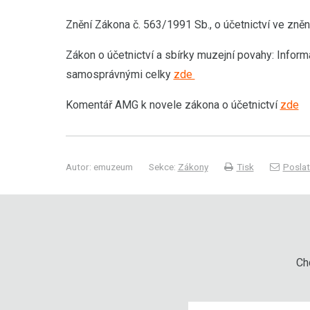
Znění Zákona č. 563/1991 Sb., o účetnictví ve zně
Zákon o účetnictví a sbírky muzejní povahy: Infor
samosprávnými celky
zde
Komentář AMG k novele zákona o účetnictví
zde
Autor: emuzeum
Sekce:
Zákony
Tisk
Poslat
Chc