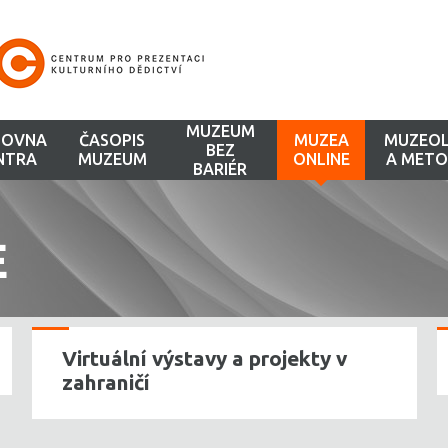
MUZEUM
HOVNA
ČASOPIS
MUZEA
MUZEOL
BEZ
NTRA
MUZEUM
ONLINE
A METO
BARIÉR
E
Virtuální výstavy a projekty v
zahraničí