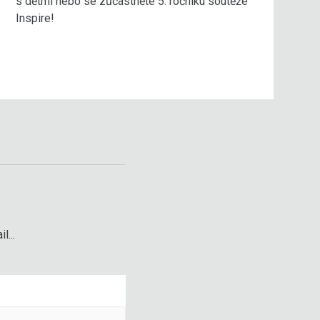
s dětmi nebo se zůčastněte 5. ročníku soutěže
Inspire!
l...