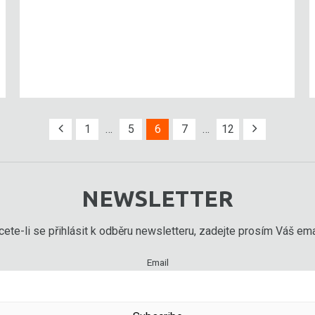
1
…
5
6
7
…
12
NEWSLETTER
ete-li se přihlásit k odběru newsletteru, zadejte prosím Váš emai
Email