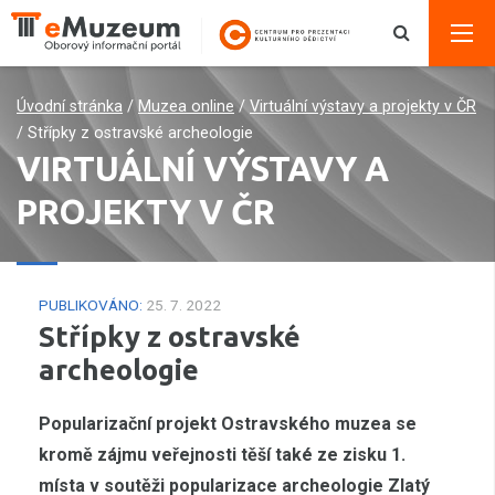
Úvodní stránka
/
Muzea online
/
Virtuální výstavy a projekty v ČR
/
Střípky z ostravské archeologie
VIRTUÁLNÍ VÝSTAVY A
PROJEKTY V ČR
PUBLIKOVÁNO:
25. 7. 2022
Střípky z ostravské
archeologie
Popularizační projekt Ostravského muzea se
kromě zájmu veřejnosti těší také ze zisku 1.
místa v soutěži popularizace archeologie Zlatý