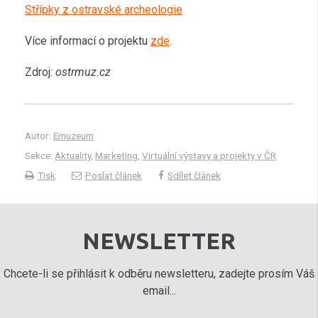
Střípky z ostravské archeologie
Více informací o projektu
zde
.
Zdroj:
ostrmuz.cz
Autor:
Emuzeum
Sekce:
Aktuality
,
Marketing
,
Virtuální výstavy a projekty v ČR
Tisk
Poslat článek
Sdílet článek
NEWSLETTER
Chcete-li se přihlásit k odběru newsletteru, zadejte prosím Váš
email...