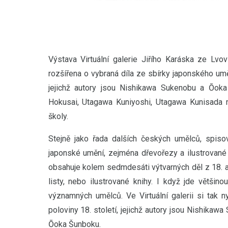
Výstava Virtuální galerie Jiřího Karáska ze Lvo
rozšířena o vybraná díla ze sbírky japonského uměn
jejichž autory jsou Nishikawa Sukenobu a Ōok
Hokusai, Utagawa Kuniyoshi, Utagawa Kunisada n
školy.
Stejně jako řada dalších českých umělců, spisova
japonské umění, zejména dřevořezy a ilustrované
obsahuje kolem sedmdesáti výtvarných děl z 18. až 
listy, nebo ilustrované knihy. I když jde větši
významných umělců. Ve Virtuální galerii si tak 
poloviny 18. století, jejichž autory jsou Nishika
Ōoka Šunboku.