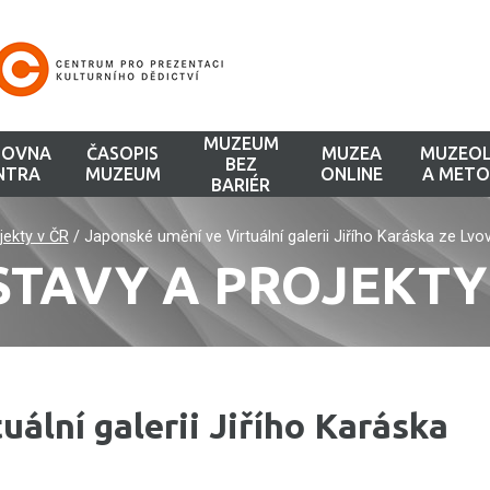
MUZEUM
HOVNA
ČASOPIS
MUZEA
MUZEOL
BEZ
NTRA
MUZEUM
ONLINE
A METO
BARIÉR
ojekty v ČR
/
Japonské umění ve Virtuální galerii Jiřího Karáska ze Lvov
STAVY A PROJEKTY
ální galerii Jiřího Karáska