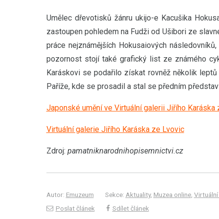
Umělec dřevotisků žánru ukijo-e Kacušika Hokusa
zastoupen pohledem na Fudži od Ušibori ze slavné
práce nejznámějších Hokusaiových následovníků, 
pozornost stojí také grafický list ze známého cy
Karáskovi se podařilo získat rovněž několik lept
Paříže, kde se prosadil a stal se předním představ
Japonské umění ve Virtuální galerii Jiřího Karáska
Virtuální galerie Jiřího Karáska ze Lvovic
Zdroj:
pamatniknarodnihopisemnictvi.cz
Autor:
Emuzeum
Sekce:
Aktuality
,
Muzea online
,
Virtuáln
Poslat článek
Sdílet článek