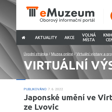
VOLNÁ
KNI
AKTUALITY
AKCE
MÍSTA
CE
Úvodní stránka
/
Muzea online
/
Virtuální výstavy a pr
VIRTUÁLNÍ VÝ
PUBLIKOVÁNO:
7. 6. 2022
Japonské umění ve Virtu
ze Lvovic