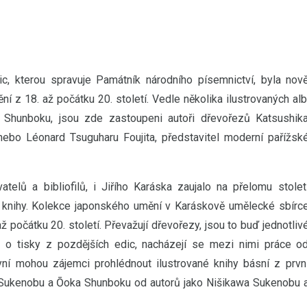
vic, kterou spravuje Památník národního písemnictví, byla nov
í z 18. až počátku 20. století. Vedle několika ilustrovaných alb
a Shunboku, jsou zde zastoupeni autoři dřevořezů Katsushik
ebo Léonard Tsuguharu Foujita, představitel moderní pařížsk
telů a bibliofilů, i Jiřího Karáska zaujalo na přelomu stolet
 knihy. Kolekce japonského umění v Karáskově umělecké sbírc
počátku 20. století. Převažují dřevořezy, jsou to buď jednotliv
nou o tisky z pozdějších edic, nacházejí se mezi nimi práce o
nyní mohou zájemci prohlédnout ilustrované knihy básní z prvn
wa Sukenobu a Ōoka Shunboku od autorů jako Nišikawa Sukenobu 