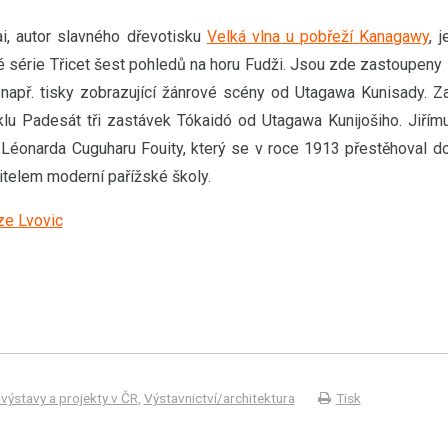
i, autor slavného dřevotisku
Velká vlna u pobřeží Kanagawy
, j
 série Třicet šest pohledů na horu Fudži. Jsou zde zastoupeny 
např. tisky zobrazující žánrové scény od Utagawa Kunisady. Z
klu Padesát tři zastávek Tókaidó od Utagawa Kunijošiho. Jiřím
ů Léonarda Cuguharu Fouity, který se v roce 1913 přestěhoval d
itelem moderní pařížské školy.
 ze Lvovic
í výstavy a projekty v ČR
,
Výstavnictví/architektura
Tisk