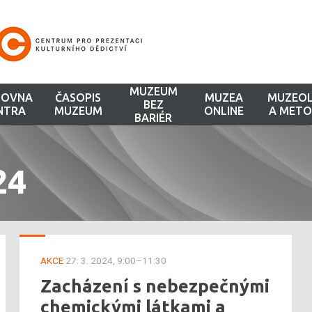
MUZEUM
HOVNA
ČASOPIS
MUZEA
MUZEOL
BEZ
NTRA
MUZEUM
ONLINE
A METO
BARIÉR
24
AKCE
27. 3. 2024, 9:00–11:30
Zacházení s nebezpečnými
chemickými látkami a