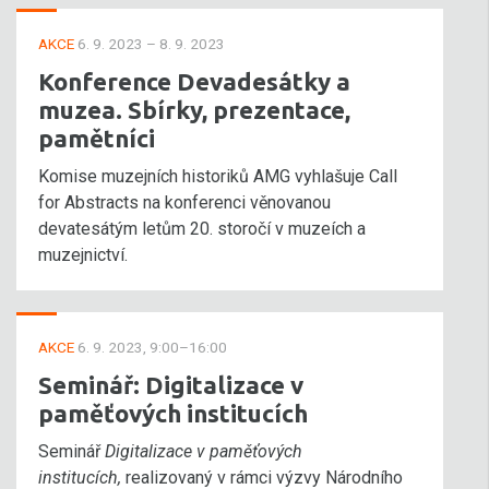
AKCE
6. 9. 2023 – 8. 9. 2023
Konference Devadesátky a
muzea. Sbírky, prezentace,
pamětníci
Komise muzejních historiků AMG vyhlašuje Call
for Abstracts na konferenci věnovanou
devatesátým letům 20. storočí v muzeích a
muzejnictví.
AKCE
6. 9. 2023, 9:00–16:00
Seminář: Digitalizace v
paměťových institucích
Seminář
Digitalizace v paměťových
institucích,
realizovaný v rámci výzvy Národního