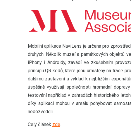
Mobilní aplikace NaviLens je určena pro zprostře
druhých. Několik muzeí a památkových objektů ve V
iPhony i Androidy, zavádí ve zkušebním provozu 
principu QR kódů, které jsou umístěny na trase proh
dalšímu zastavení a výklad k nejbližším exponátům
úspěšně využívají společnosti hromadní doprav
testování například v zahradách historického leto
díky aplikaci mohou v areálu pohybovat samostat
nedozvěděli.
Celý článek
zde
.