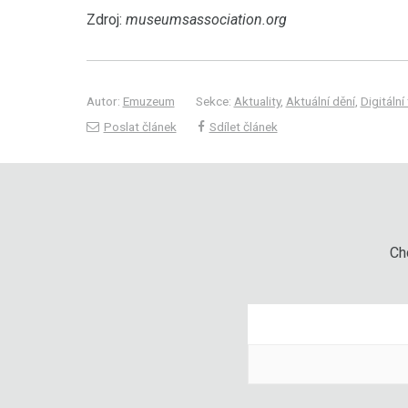
Zdroj:
museumsassociation.org
Autor:
Emuzeum
Sekce:
Aktuality
,
Aktuální dění
,
Digitální
Poslat článek
Sdílet článek
Chc