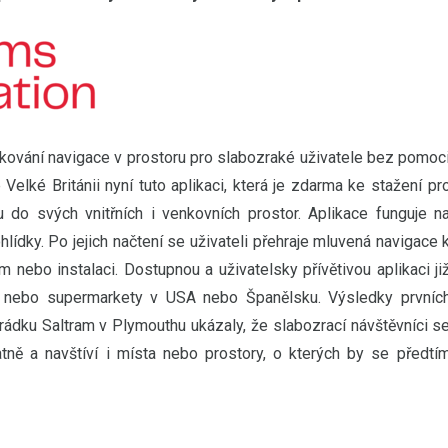
dkování navigace v prostoru pro slabozraké uživatele bez pomoc
elké Británii nyní tuto aplikaci, která je zdarma ke stažení pr
do svých vnitřních i venkovních prostor. Aplikace funguje n
lídky. Po jejich načtení se uživateli přehraje mluvená navigace 
 nebo instalaci. Dostupnou a uživatelsky přívětivou aplikaci ji
y nebo supermarkety v USA nebo Španělsku. Výsledky prvníc
hrádku Saltram v Plymouthu ukázaly, že slabozrací návštěvníci s
ně a navštíví i místa nebo prostory, o kterých by se předtí