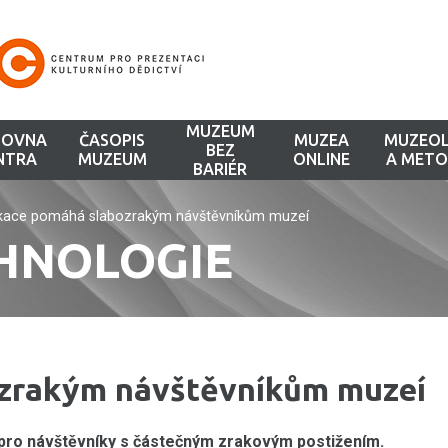
MUZEUM
HOVNA
ČASOPIS
MUZEA
MUZEOL
BEZ
NTRA
MUZEUM
ONLINE
A METO
BARIÉR
ikace pomáhá slabozrakým návštěvníkům muzeí
CHNOLOGIE
ozrakým návštěvníkům muzeí
u pro návštěvníky s částečným zrakovým postižením.