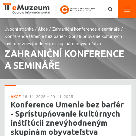
Úvodní stránka
/
Akce
/
Zahraniční konference a semináře
/
Konference Umenie bez bariér - Sprístupňovanie kultúrnych
inštitúcií znevýhodneným skupinám obyvateľstva
ZAHRANIČNÍ KONFERENCE
A SEMINÁŘE
AKCE:
18. 11. 2025 – 20. 11. 2025
Konference Umenie bez bariér
- Sprístupňovanie kultúrnych
inštitúcií znevýhodneným
skupinám obyvateľstva