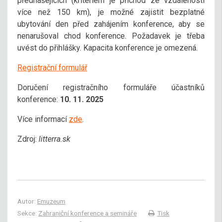
přednášejících (kritériem je příchod ze vzdálenosti
více než 150 km), je možné zajistit bezplatné
ubytování den před zahájením konference, aby se
nenarušoval chod konference. Požadavek je třeba
uvést do přihlášky. Kapacita konference je omezená.
Registrační formulář
Doručení registračního formuláře účastníků
konference:
10. 11. 2025
Více informací
zde
.
Zdroj:
litterra.sk
Autor:
Emuzeum
Sekce:
Zahraniční konference a semináře
Tisk