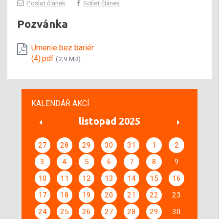
Poslat článek
Sdílet článek
Pozvánka
Umenie bez bariér
(4).pdf
(2,9 MB)
KALENDÁŘ AKCÍ
listopad 2025
27
28
29
30
31
1
2
3
4
5
6
7
8
9
10
11
12
13
14
15
16
17
18
19
20
21
22
23
24
25
26
27
28
29
30