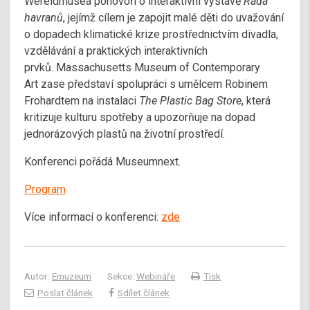
Wereldmusea pohovoří o interaktivní výstavě
Rada
havranů
, jejímž cílem je zapojit malé děti do uvažování
o dopadech klimatické krize prostřednictvím divadla,
vzdělávání a praktických interaktivních
prvků. Massachusetts Museum of Contemporary
Art zase představí spolupráci s umělcem Robinem
Frohardtem na instalaci
The Plastic Bag Store
, která
kritizuje kulturu spotřeby a upozorňuje na dopad
jednorázových plastů na životní prostředí.
Konferenci pořádá Museumnext.
Program
Více informací o konferenci:
zde
Autor:
Emuzeum
Sekce:
Webináře
Tisk
Poslat článek
Sdílet článek