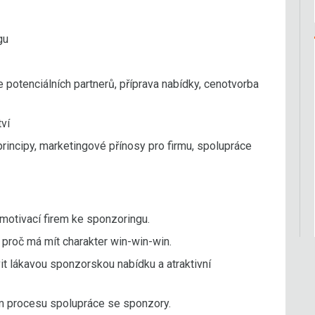
gu
e potenciálních partnerů, příprava nabídky, cenotvorba
ví
rincipy, marketingové přínosy pro firmu, spolupráce
motivací firem ke sponzoringu.
a proč má mít charakter win-win-win.
vit lákavou sponzorskou nabídku a atraktivní
lém procesu spolupráce se sponzory.