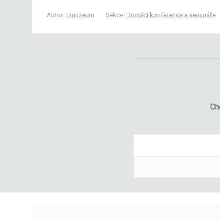
Autor:
Emuzeum
Sekce:
Domácí konference a semináře
Chc