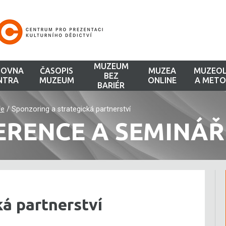
MUZEUM
HOVNA
ČASOPIS
MUZEA
MUZEOL
BEZ
NTRA
MUZEUM
ONLINE
A METO
BARIÉR
ře
/
Sponzoring a strategická partnerství
ERENCE A SEMINÁŘ
ká partnerství