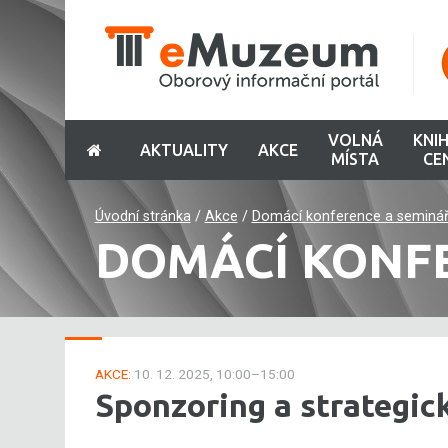
VOLNÁ
KNI
AKTUALITY
AKCE
MÍSTA
CE
Úvodní stránka
/
Akce
/
Domácí konference a seminá
DOMÁCÍ KONF
AKCE:
10. 12. 2025, 10:00–15:00
Sponzoring a strategic