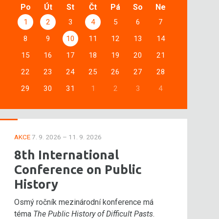
Po
Út
St
Čt
Pá
So
Ne
1
2
3
4
5
6
7
8
9
10
11
12
13
14
15
16
17
18
19
20
21
22
23
24
25
26
27
28
29
30
31
1
2
3
4
AKCE
7. 9. 2026 – 11. 9. 2026
8th International
Conference on Public
History
Osmý ročník mezinárodní konference má
téma
The Public History of Difficult Pasts
.