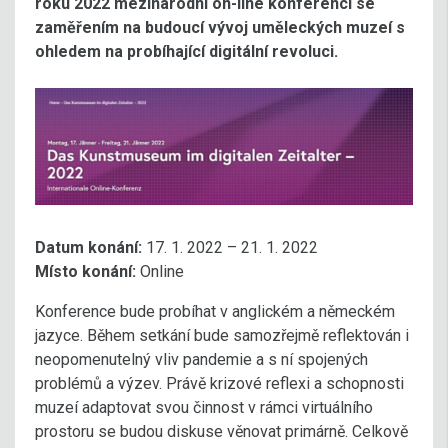
roku 2022 mezinárodní on-line konferenci se
zaměřením na budoucí vývoj uměleckých muzeí s
ohledem na probíhající digitální revoluci.
Datum konání:
17. 1. 2022 – 21. 1. 2022
Místo konání:
Online
Konference bude probíhat v anglickém a německém
jazyce. Během setkání bude samozřejmě reflektován i
neopomenutelný vliv pandemie a s ní spojených
problémů a výzev. Právě krizové reflexi a schopnosti
muzeí adaptovat svou činnost v rámci virtuálního
prostoru se budou diskuse věnovat primárně. Celkově