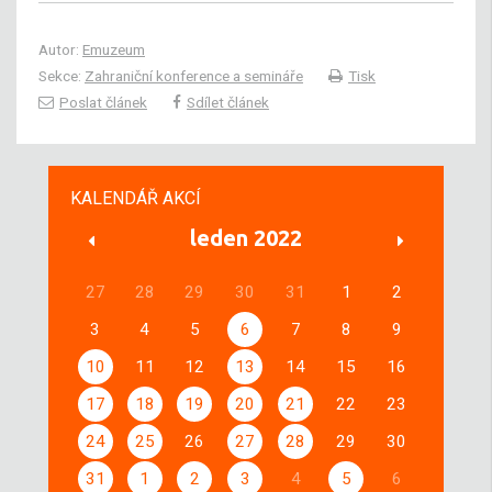
Autor:
Emuzeum
Sekce:
Zahraniční konference a semináře
Tisk
Poslat článek
Sdílet článek
KALENDÁŘ AKCÍ
leden 2022
27
28
29
30
31
1
2
3
4
5
6
7
8
9
10
11
12
13
14
15
16
17
18
19
20
21
22
23
24
25
26
27
28
29
30
31
1
2
3
4
5
6