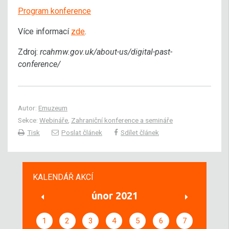
Program konference
Více informací
zde
.
Zdroj:
rcahmw.gov.uk/about-us/digital-past-
conference/
Autor:
Emuzeum
Sekce:
Webináře
,
Zahraniční konference a semináře
Tisk
Poslat článek
Sdílet článek
KALENDÁŘ AKCÍ
únor 2021
1
2
3
4
5
6
7