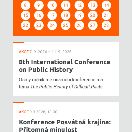
8
9
10
11
12
13
14
15
16
17
18
19
20
21
22
23
24
25
26
27
28
AKCE
7. 9. 2026 – 11. 9. 2026
8th International Conference
on Public History
Osmý ročník mezinárodní konference má
téma
The Public History of Difficult Pasts
.
AKCE
9.9.2026, 13:00
Konference Posvátná krajina:
Přítomná minulost